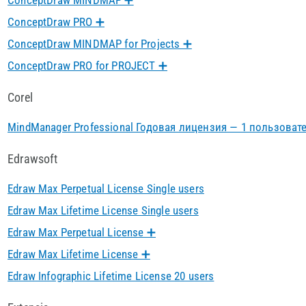
ConceptDraw MINDMAP ➕
ConceptDraw PRO ➕
СonсeptDraw MINDMAP for Projects ➕
ConceptDraw PRO for PROJECT ➕
Corel
MindManager Professional Годовая лицензия — 1 пользоват
Edrawsoft
Edraw Max Perpetual License Single users
Edraw Max Lifetime License Single users
Edraw Max Perpetual License ➕
Edraw Max Lifetime License ➕
Edraw Infographic Lifetime License 20 users