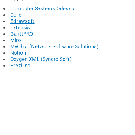
Computer Systems Odessa
Corel
Edrawsoft
Extensis
GanttPRO
Miro
MyChat (Network Software Solutions)
Notion
Oxygen XML (Syncro Soft)
Prezi Inc