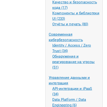
Качество и безопасность
кода (17)
Компоненты и библиотеки
UI (233)
Отчёты и печать (80)
Современная
кибербезопасность
Identity / Access / Zero
Trust (34)
Обнаружение и
реагирование на угрозы
(51)
Управление данными и
интеграция
API-интеграции и iPaaS
(34)
Data Platform / Data
Engineering (6)