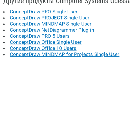
Другие продукты Computer Systems Odess
ConceptDraw PRO Single User
ConceptDraw PROJECT Single User
ConceptDraw MINDMAP Single User
ConceptDraw NetDiagrammer Plug-in
ConceptDraw PRO 5 Users
ConceptDraw Office Single User
ConceptDraw Office 10 Users
СonсeptDraw MINDMAP for Projects Single User