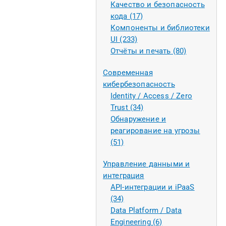
Качество и безопасность
кода (17)
Компоненты и библиотеки
UI (233)
Отчёты и печать (80)
Современная
кибербезопасность
Identity / Access / Zero
Trust (34)
Обнаружение и
реагирование на угрозы
(51)
Управление данными и
интеграция
API-интеграции и iPaaS
(34)
Data Platform / Data
Engineering (6)