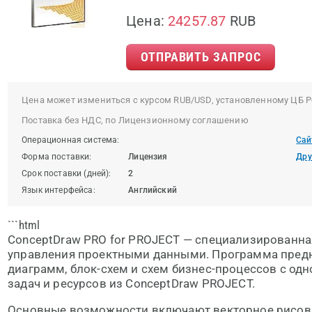
Цена:
24257.87
RUB
ОТПРАВИТЬ ЗАПРОС
Цена может измениться с курсом RUB/USD, установленному ЦБ Р
Поставка без НДС, по Лицензионному соглашению
Операционная система:
Сай
Форма поставки:
Лицензия
Дру
Срок поставки (дней):
2
Язык интерфейса:
Английский
```html
ConceptDraw PRO for PROJECT — специализированна
управления проектными данными. Программа предн
диаграмм, блок-схем и схем бизнес-процессов с од
задач и ресурсов из ConceptDraw PROJECT.
Основные возможности включают векторное рисов