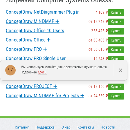
Лицензии Computer Systems Odessa:
ConceptDraw NetDiagrammer Plug-in
4 109 ₽
Купить
ConceptDraw MINDMAP ➕
от 12 243 ₽
Купить
ConceptDraw Office 10 Users
258 425 ₽
Купить
ConceptDraw Office ➕
от 30 403 ₽
Купить
ConceptDraw PRO ➕
от 56 615 ₽
Купить
ConceptDraw PRO Single User
12 243 ₽
Купить
ConceptDraw PRO WebWave Plug-in
Мы используем cookies для обеспечения лучшего опыта.
×
4 026 ₽
Купить
Подробнее
здесь
.
ConceptDraw PRO for PROJECT ➕
от 24 569 ₽
Купить
ConceptDraw PROJECT ➕
от 18 160 ₽
Купить
СonсeptDraw MINDMAP for Projects ➕
от 24 569 ₽
Купить
Каталог
Поддержка
О нас
Контакты
Новости