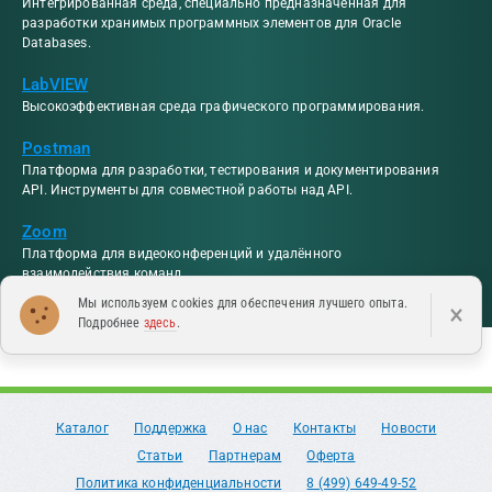
Интегрированная среда, специально предназначенная для
разработки хранимых программных элементов для Oracle
Databases.
LabVIEW
Высокоэффективная среда графического программирования.
Postman
Платформа для разработки, тестирования и документирования
API. Инструменты для совместной работы над API.
Zoom
Платформа для видеоконференций и удалённого
взаимодействия команд.
Мы используем cookies для обеспечения лучшего опыта.
×
Подробнее
здесь
.
Каталог
Поддержка
О нас
Контакты
Новости
Статьи
Партнерам
Оферта
Политика конфиденциальности
8 (499) 649-49-52