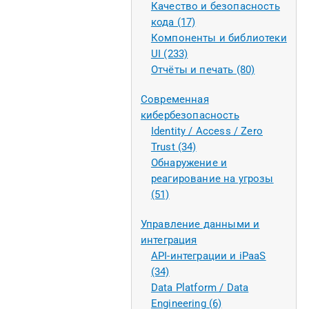
Качество и безопасность
кода (17)
Компоненты и библиотеки
UI (233)
Отчёты и печать (80)
Современная
кибербезопасность
Identity / Access / Zero
Trust (34)
Обнаружение и
реагирование на угрозы
(51)
Управление данными и
интеграция
API-интеграции и iPaaS
(34)
Data Platform / Data
Engineering (6)