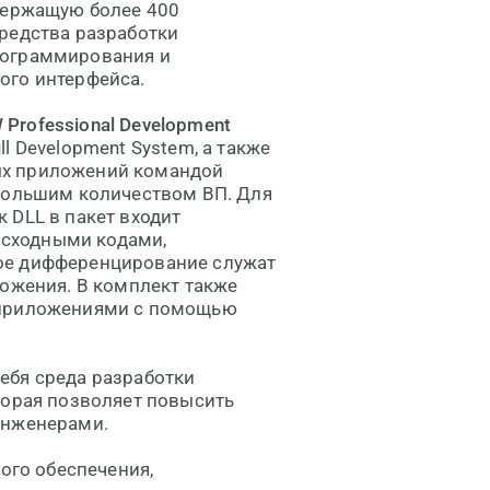
одержащую более 400
редства разработки
рограммирования и
ого интерфейса.
 Professional Development
l Development System, а также
ых приложений командой
 большим количеством ВП. Для
 DLL в пакет входит
 исходными кодами,
ое дифференцирование служат
ложения. В комплект также
 приложениями с помощью
ебя среда разработки
торая позволяет повысить
инженерами.
ого обеспечения,