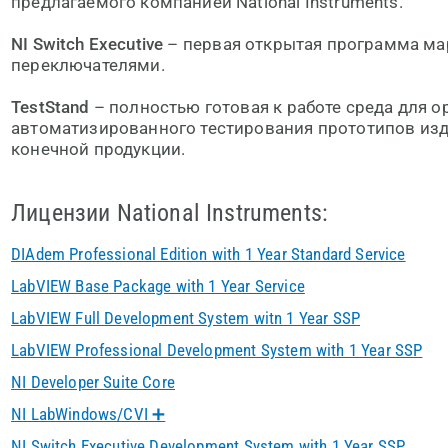
предлагаемого компанией National Instruments.
NI Switch Executive
– первая открытая программа ма
переключателями.
TestStand
– полностью готовая к работе среда для о
автоматизированного тестирования прототипов изд
конечной продукции.
Лицензии National Instruments:
DIAdem Professional Edition with 1 Year Standard Service
LabVIEW Base Package with 1 Year Service
LabVIEW Full Development System witn 1 Year SSP
LabVIEW Professional Development System with 1 Year SSP
NI Developer Suite Core
NI LabWindows/CVI ➕
NI Switch Executive Development System with 1 Year SSP