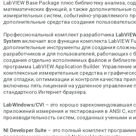
LabVIEW Base Package плюс библиотеку анализа, с
математических функций, а также дополнительные с
измерительных систем, событийно-управляемого п
дополнительные средства создания пользовательск
Профессиональный комплект разработчика
LabVIEW
System
включает все функции комплекта LabVIEW Ful
дополнительные инструменты для создания сложн
разработчиков и для пользователей, работающих с
создания отдельно исполняемых файлов и библиотек
программа LabVIEW Application Builder. Управление
комплексные измерительные средства и графическ
для отладки, оптимизации и контроля качества при
включены пять лицензий на удаленное управление
стандартного Интернет-браузера.
LabWindows/CVI
– это хорошо зарекомендовавшая с
приложений измерения и тестирования в ANSI C, ко
производительность систем, созданных учеными и 
NI Developer Suite
– это полный комплект программн