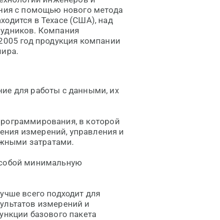
ания с помощью нового метода
одится в Техасе (США), над
рудников. Компания
 2005 год продукция компании
мира.
ие для работы с данными, их
программирования, в которой
ения измерений, управления и
жными затратами.
 собой минимальную
учше всего подходит для
зультатов измерений и
ункции базового пакета