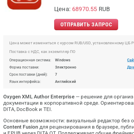
Цена:
68970.55
RUB
ОТПРАВИТЬ ЗАПРОС
Цена может измениться с курсом RUB/USD, установленному ЦБ Р
Поставка с НДС, как экземпляр ПО
Операционная система:
Windows
Сай
Форма поставки:
Электронно
Дру
Срок поставки (дней):
7
Язык интерфейса:
Английский
Oxygen XML Author Enterprise
— решение для организ
документации в корпоративной среде. Ориентирова
DITA, DocBook и TEI.
Основные возможности: визуальный редактор без о
Content Fusion
для рецензирования в браузере, публи
и EPUB через DITA OT. Поддерживает общие фреймв