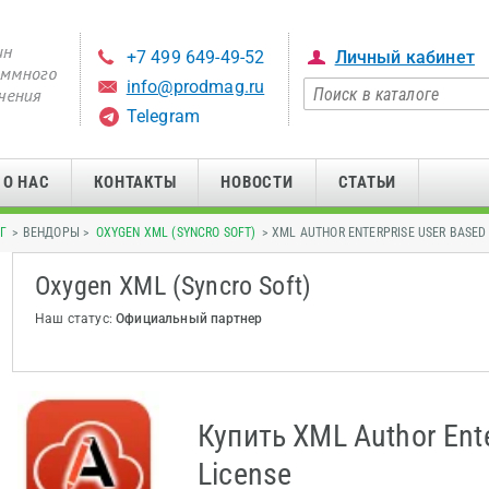
+7 499 649-49-52
Личный кабинет
info@prodmag.ru
Telegram
О НАС
КОНТАКТЫ
НОВОСТИ
СТАТЬИ
Г
> ВЕНДОРЫ >
OXYGEN XML (SYNCRO SOFT)
> XML AUTHOR ENTERPRISE USER BASED
Oxygen XML (Syncro Soft)
Наш статус:
Официальный партнер
Купить XML Author Ente
License