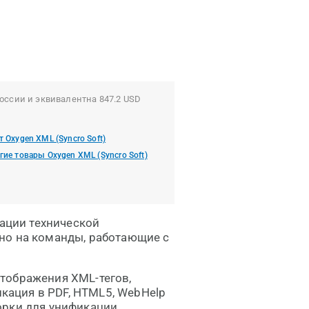
оссии и эквивалентна 847.2 USD
т Oxygen XML (Syncro Soft)
гие товары Oxygen XML (Syncro Soft)
ации технической
но на команды, работающие с
тображения XML-тегов,
кация в PDF, HTML5, WebHelp
орки для унификации