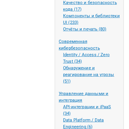
Качество и безопасность
кода (17)
Компоненты и библиотеки
UI (233)
Отчёты и печать (80)
Современная
кибербезопасность
Identity / Access / Zero
Trust (34)
Обнаружение и
реагирование на угрозы
(51)
Управление данными и
интеграция
API-интеграции и iPaaS
(34)
Data Platform / Data
Engineering (6)