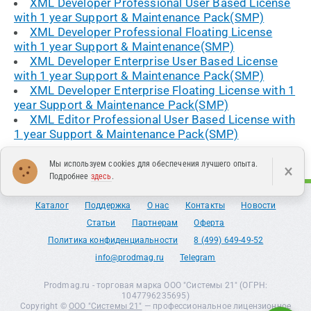
XML Developer Professional User Based License
with 1 year Support & Maintenance Pack(SMP)
XML Developer Professional Floating License
with 1 year Support & Maintenance(SMP)
XML Developer Enterprise User Based License
with 1 year Support & Maintenance Pack(SMP)
XML Developer Enterprise Floating License with 1
year Support & Maintenance Pack(SMP)
XML Editor Professional User Based License with
1 year Support & Maintenance Pack(SMP)
Мы используем cookies для обеспечения лучшего опыта.
×
Подробнее
здесь
.
Каталог
Поддержка
О нас
Контакты
Новости
Статьи
Партнерам
Оферта
Политика конфиденциальности
8 (499) 649-49-52
info@prodmag.ru
Telegram
Prodmag.ru - торговая марка ООО "Системы 21" (ОГРН:
1047796235695)
Copyright ©
ООО "Системы 21"
— профессиональное лицензионное