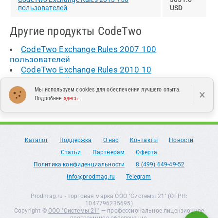
пользователей
USD
Другие продукты CodeTwo
CodeTwo Exchange Rules 2007 100
пользователей
CodeTwo Exchange Rules 2010 10
пользователей
CodeTwo Exchange Rules Pro 50 пользователей
Мы используем cookies для обеспечения лучшего опыта.
×
Подробнее
здесь
.
Каталог
Поддержка
О нас
Контакты
Новости
Статьи
Партнерам
Оферта
Политика конфиденциальности
8 (499) 649-49-52
info@prodmag.ru
Telegram
Prodmag.ru - торговая марка ООО "Системы 21" (ОГРН:
1047796235695)
Copyright ©
ООО "Системы 21"
— профессиональное лицензионное
программное обеспечение.