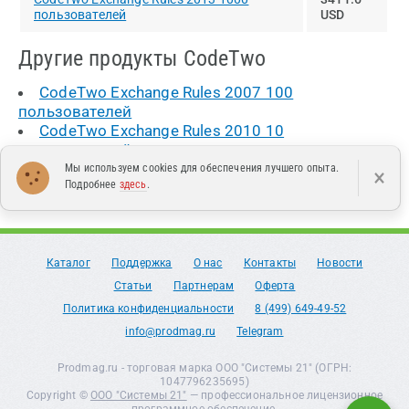
пользователей
USD
Другие продукты CodeTwo
CodeTwo Exchange Rules 2007 100
пользователей
CodeTwo Exchange Rules 2010 10
пользователей
CodeTwo Exchange Rules Pro 50 пользователей
Мы используем cookies для обеспечения лучшего опыта.
×
Подробнее
здесь
.
Каталог
Поддержка
О нас
Контакты
Новости
Статьи
Партнерам
Оферта
Политика конфиденциальности
8 (499) 649-49-52
info@prodmag.ru
Telegram
Prodmag.ru - торговая марка ООО "Системы 21" (ОГРН:
1047796235695)
Copyright ©
ООО "Системы 21"
— профессиональное лицензионное
программное обеспечение.