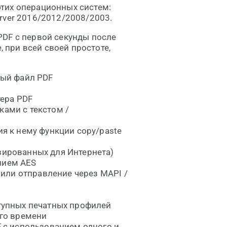
тих операционных систем:
Server 2016/2012/2008/2003.
PDF с первой секунды после
, при всей своей простоте,
ный файл PDF
тера PDF
ами с текстом /
я к нему функции copy/paste
ированных для Интернета)
нием AES
 или отправление через MAPI /
тупных печатных профилей
ого времени
 с использованием одного и