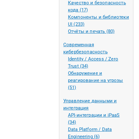
Качество и безопасность
кода (17)
Компоненты и библиотеки
UI (233)
Отчёты и печать (80)
Современная
кибербезопасность
Identity / Access / Zero
Trust (34)
Обнаружение и
реагирование на угрозы
(51)
Управление данными и
интеграция
API-интеграции и iPaaS
(34)
Data Platform / Data
Engineering (6)