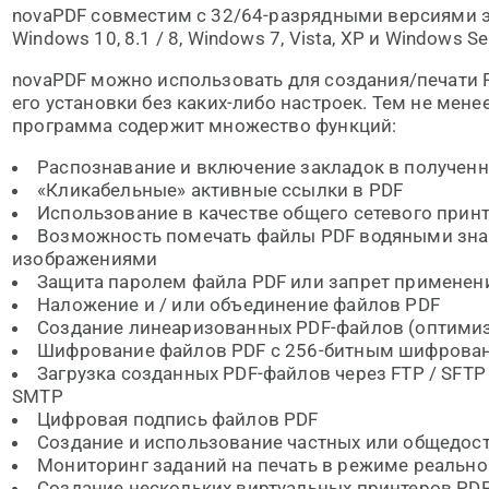
novaPDF совместим с 32/64-разрядными версиями э
Windows 10, 8.1 / 8, Windows 7, Vista, XP и Windows 
novaPDF можно использовать для создания/печати 
его установки без каких-либо настроек. Тем не менее
программа содержит множество функций:
Распознавание и включение закладок в получен
«Кликабельные» активные ссылки в PDF
Использование в качестве общего сетевого прин
Возможность помечать файлы PDF водяными знак
изображениями
Защита паролем файла PDF или запрет применени
Наложение и / или объединение файлов PDF
Создание линеаризованных PDF-файлов (оптимиз
Шифрование файлов PDF с 256-битным шифрова
Загрузка созданных PDF-файлов через FTP / SFTP
SMTP
Цифровая подпись файлов PDF
Создание и использование частных или общедос
Мониторинг заданий на печать в режиме реальн
Создание нескольких виртуальных принтеров PDF