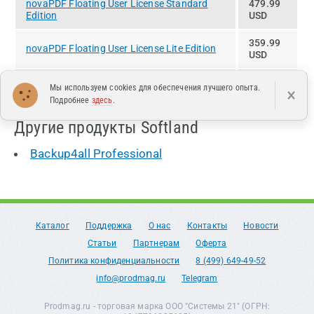
novaPDF Floating User License Standard
479.99
Edition
USD
359.99
novaPDF Floating User License Lite Edition
USD
novaPDF Floating User License Professional
719.99
Мы используем cookies для обеспечения лучшего опыта.
×
Edition
USD
Подробнее
здесь
.
Другие продукты Softland
Backup4all Professional
Каталог
Поддержка
О нас
Контакты
Новости
Статьи
Партнерам
Оферта
Политика конфиденциальности
8 (499) 649-49-52
info@prodmag.ru
Telegram
Prodmag.ru - торговая марка ООО "Системы 21" (ОГРН: