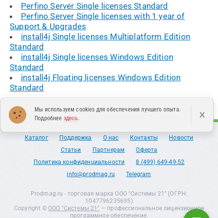
Perfino Server Single licenses Standard
Perfino Server Single licenses with 1 year of
Support & Upgrades
install4j Single licenses Multiplatform Edition
Standard
install4j Single licenses Windows Edition
Standard
install4j Floating licenses Windows Edition
Standard
Мы используем cookies для обеспечения лучшего опыта.
×
Подробнее
здесь
.
Каталог
Поддержка
О нас
Контакты
Новости
Статьи
Партнерам
Оферта
Политика конфиденциальности
8 (499) 649-49-52
info@prodmag.ru
Telegram
Prodmag.ru - торговая марка ООО "Системы 21" (ОГРН:
1047796235695)
Copyright ©
ООО "Системы 21"
— профессиональное лицензионное
программное обеспечение.