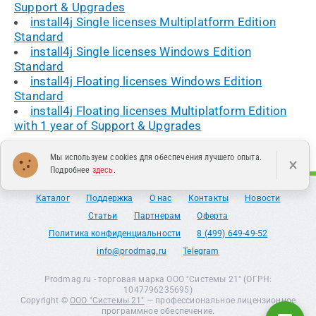
Support & Upgrades
install4j Single licenses Multiplatform Edition
Standard
install4j Single licenses Windows Edition
Standard
install4j Floating licenses Windows Edition
Standard
install4j Floating licenses Multiplatform Edition
with 1 year of Support & Upgrades
Мы используем cookies для обеспечения лучшего опыта.
×
Подробнее
здесь
.
Каталог
Поддержка
О нас
Контакты
Новости
Статьи
Партнерам
Оферта
Политика конфиденциальности
8 (499) 649-49-52
info@prodmag.ru
Telegram
Prodmag.ru - торговая марка ООО "Системы 21" (ОГРН:
1047796235695)
Copyright ©
ООО "Системы 21"
— профессиональное лицензионное
программное обеспечение.