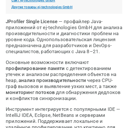
Сайт ej-technologies GmbH
Другие товары ej-technologies GmbH
JProfiler Single License
— профайлер Java-
приложений от ej-technologies GmbH для анализа
производительности и диагностики проблем на
уровне кода. Однопользовательская лицензия
предназначена для разработчиков и DevOps-
специалистов, работающих с Java 8–21.
Основные возможности включают
профилирование памяти
с детектированием
утечек и анализом распределения объектов на
heap,
анализ производительности
через CPU-
граф вызовов и выявление узких мест, а также
мониторинг потоков
для обнаружения дедлоков
и конфликтов синхронизации.
Инструмент интегрируется с популярными IDE —
IntelliJ IDEA, Eclipse, NetBeans и серверами
приложений. Поддерживает локальное и
удалённое профилирование, что критично для