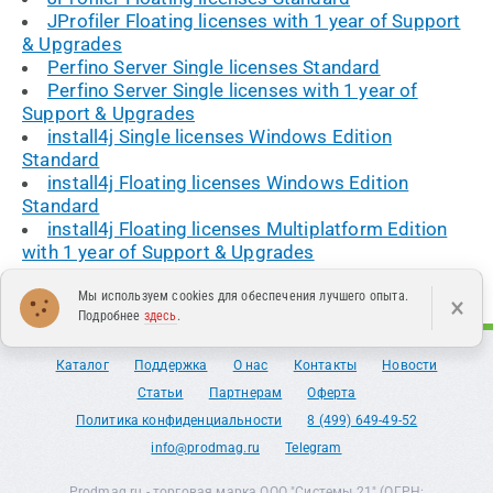
JProfiler Floating licenses with 1 year of Support
& Upgrades
Perfino Server Single licenses Standard
Perfino Server Single licenses with 1 year of
Support & Upgrades
install4j Single licenses Windows Edition
Standard
install4j Floating licenses Windows Edition
Standard
install4j Floating licenses Multiplatform Edition
with 1 year of Support & Upgrades
Мы используем cookies для обеспечения лучшего опыта.
×
Подробнее
здесь
.
Каталог
Поддержка
О нас
Контакты
Новости
Статьи
Партнерам
Оферта
Политика конфиденциальности
8 (499) 649-49-52
info@prodmag.ru
Telegram
Prodmag.ru - торговая марка ООО "Системы 21" (ОГРН: