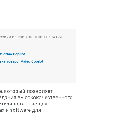
оссии и эквивалентна 119.94 USD
т Video Copilot
гие товары Video Copilot
, который позволяет
здания высококачественного
тимизированные для
х и software для