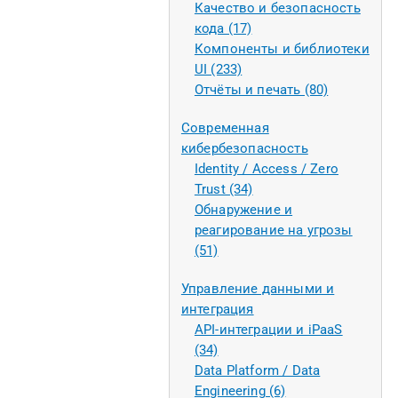
Качество и безопасность
кода (17)
Компоненты и библиотеки
UI (233)
Отчёты и печать (80)
Современная
кибербезопасность
Identity / Access / Zero
Trust (34)
Обнаружение и
реагирование на угрозы
(51)
Управление данными и
интеграция
API-интеграции и iPaaS
(34)
Data Platform / Data
Engineering (6)