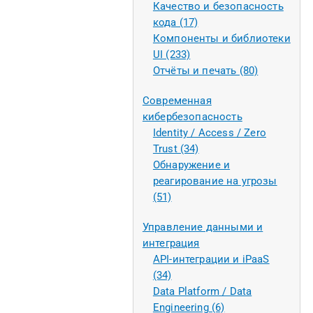
Качество и безопасность
кода (17)
Компоненты и библиотеки
UI (233)
Отчёты и печать (80)
Современная
кибербезопасность
Identity / Access / Zero
Trust (34)
Обнаружение и
реагирование на угрозы
(51)
Управление данными и
интеграция
API-интеграции и iPaaS
(34)
Data Platform / Data
Engineering (6)