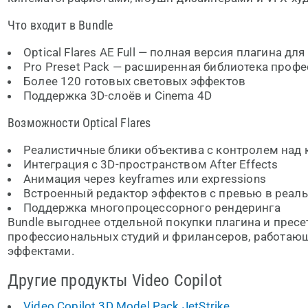
Что входит в Bundle
Optical Flares AE Full — полная версия плагина для 
Pro Preset Pack — расширенная библиотека проф
Более 120 готовых световых эффектов
Поддержка 3D-слоёв и Cinema 4D
Возможности Optical Flares
Реалистичные блики объектива с контролем над
Интеграция с 3D-пространством After Effects
Анимация через keyframes или expressions
Встроенный редактор эффектов с превью в реал
Поддержка многопроцессорного рендеринга
Bundle выгоднее отдельной покупки плагина и пресе
профессиональных студий и фрилансеров, работаю
эффектами.
Другие продукты Video Copilot
Video Copilot 3D Model Pack JetStrike