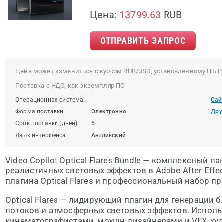
Цена:
13799.63
RUB
ОТПРАВИТЬ ЗАПРОС
Цена может измениться с курсом RUB/USD, установленному ЦБ Р
Поставка с НДС, как экземпляр ПО
Операционная система:
Сай
Форма поставки:
Электронно
Дру
Срок поставки (дней):
5
Язык интерфейса:
Английский
Video Copilot Optical Flares Bundle — комплексный п
реалистичных световых эффектов в Adobe After Eff
плагина Optical Flares и профессиональный набор пр
Optical Flares — лидирующий плагин для генерации 
потоков и атмосферных световых эффектов. Испол
кинематографистами, моушн-дизайнерами и VFX-ху