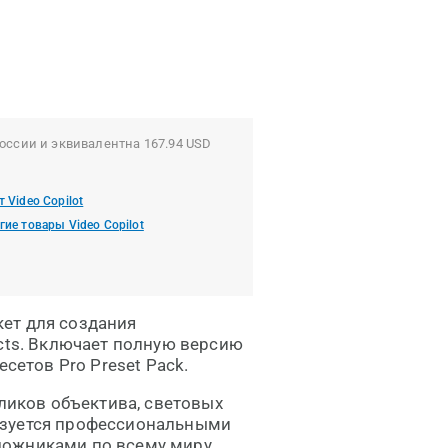
оссии и эквивалентна 167.94 USD
т Video Copilot
гие товары Video Copilot
акет для создания
ects. Включает полную версию
есетов Pro Preset Pack.
бликов объектива, световых
ьзуется профессиональными
дожниками по всему миру.