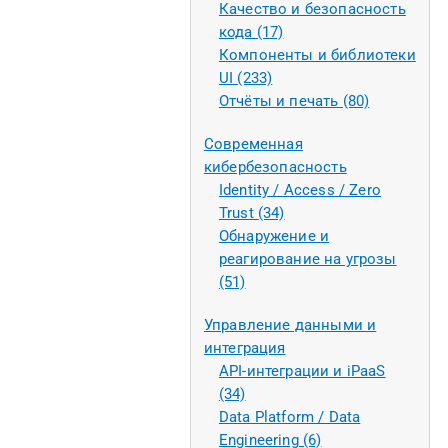
Качество и безопасность
кода (17)
Компоненты и библиотеки
UI (233)
Отчёты и печать (80)
Современная
кибербезопасность
Identity / Access / Zero
Trust (34)
Обнаружение и
реагирование на угрозы
(51)
Управление данными и
интеграция
API-интеграции и iPaaS
(34)
Data Platform / Data
Engineering (6)