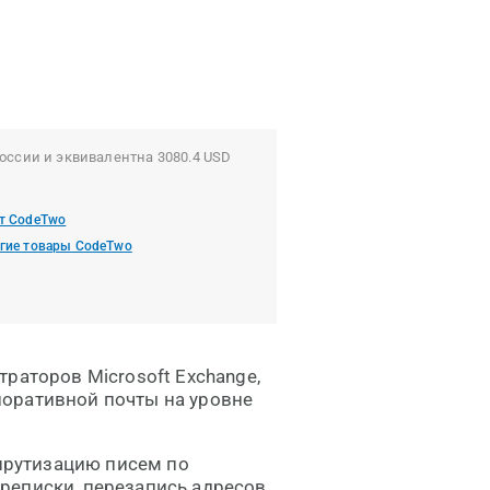
оссии и эквивалентна 3080.4 USD
т CodeTwo
гие товары CodeTwo
раторов Microsoft Exchange,
оративной почты на уровне
рутизацию писем по
реписки, перезапись адресов