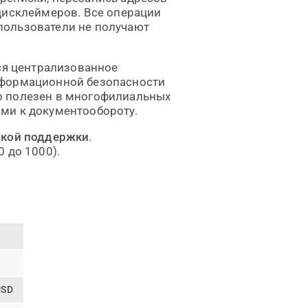
дисклеймеров. Все операции
 пользователи не получают
тся централизованное
нформационной безопасности
о полезен в многофилиальных
ми к документообороту.
ской поддержки
.
 до 1000).
USD