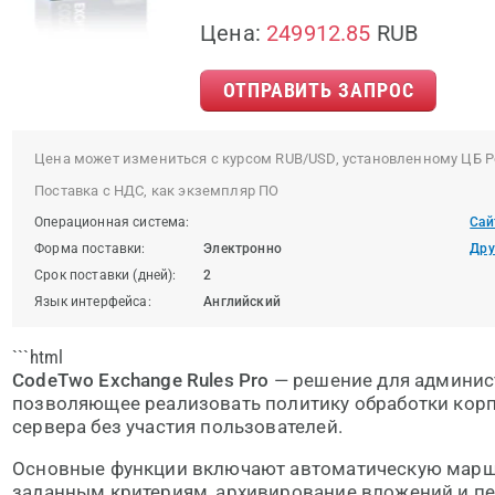
Цена:
249912.85
RUB
ОТПРАВИТЬ ЗАПРОС
Цена может измениться с курсом RUB/USD, установленному ЦБ Р
Поставка с НДС, как экземпляр ПО
Операционная система:
Сай
Форма поставки:
Электронно
Дру
Срок поставки (дней):
2
Язык интерфейса:
Английский
```html
CodeTwo Exchange Rules Pro
— решение для админист
позволяющее реализовать политику обработки корп
сервера без участия пользователей.
Основные функции включают автоматическую марш
заданным критериям, архивирование вложений и пе