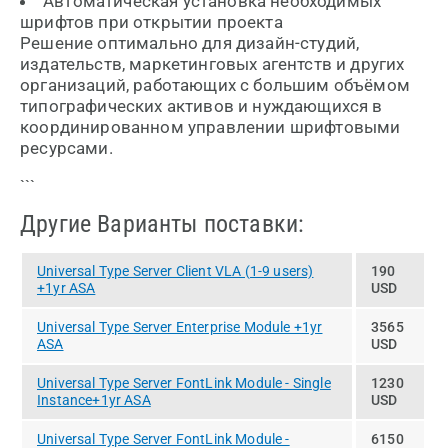
Автоматическая установка необходимых
шрифтов при открытии проекта
Решение оптимально для дизайн-студий,
издательств, маркетинговых агентств и других
организаций, работающих с большим объёмом
типографических активов и нуждающихся в
координированном управлении шрифтовыми
ресурсами.
```
Другие Варианты поставки:
Universal Type Server Client VLA (1-9 users)
190
+1yr ASA
USD
Universal Type Server Enterprise Module +1yr
3565
ASA
USD
Universal Type Server FontLink Module - Single
1230
Instance+1yr ASA
USD
Universal Type Server FontLink Module -
6150