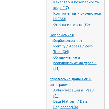
Качество и безопасность
кода (17)
Компоненты и библиотеки
UI (233)
Отчёты и печать (80)
Современная
кибербезопасность
Identity / Access / Zero
Trust (34)
Обнаружение и
реагирование на угрозы
(51)
Управление данными и
интеграция
API-интеграции и iPaaS
(34)
Data Platform / Data
Engineering (6)