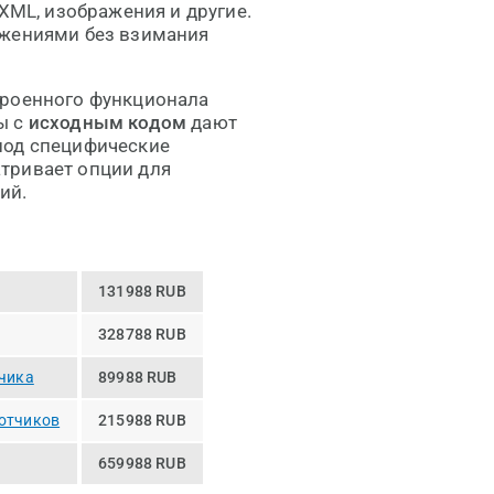
 XML, изображения и другие.
жениями без взимания
троенного функционала
ы с
исходным кодом
дают
под специфические
тривает опции для
ий.
131988 RUB
328788 RUB
тчика
89988 RUB
ботчиков
215988 RUB
659988 RUB