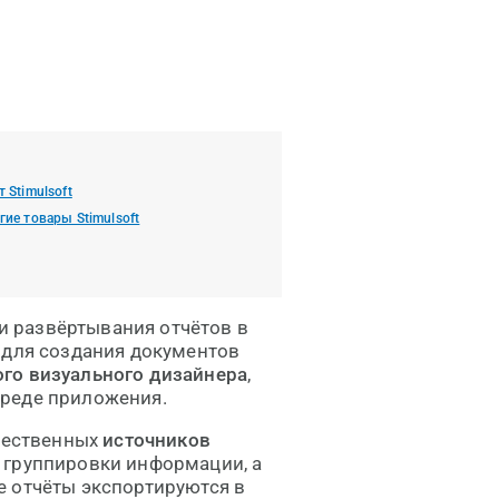
т Stimulsoft
гие товары Stimulsoft
и развёртывания отчётов в
 для создания документов
ого визуального дизайнера
,
-среде приложения.
жественных
источников
 группировки информации, а
е отчёты экспортируются в