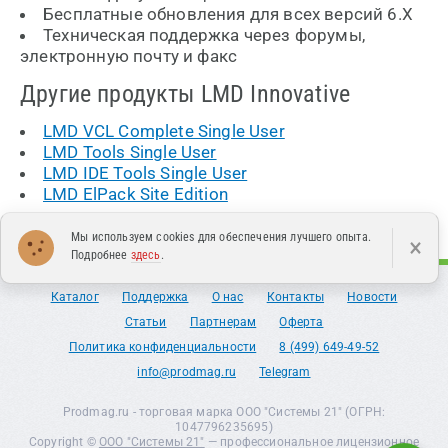
Бесплатные обновления для всех версий 6.X
Техническая поддержка через форумы,
электронную почту и факс
Другие продукты LMD Innovative
LMD VCL Complete Single User
LMD Tools Single User
LMD IDE Tools Single User
LMD ElPack Site Edition
Мы используем cookies для обеспечения лучшего опыта.
×
Подробнее
здесь
.
Каталог
Поддержка
О нас
Контакты
Новости
Статьи
Партнерам
Оферта
Политика конфиденциальности
8 (499) 649-49-52
info@prodmag.ru
Telegram
Prodmag.ru - торговая марка ООО "Системы 21" (ОГРН:
1047796235695)
Copyright ©
ООО "Системы 21"
— профессиональное лицензионное