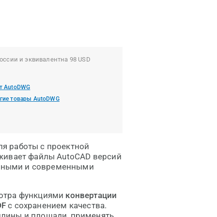
оссии и эквивалентна 98 USD
т AutoDWG
гие товары AutoDWG
я работы с проектной
живает файлы AutoCAD версий
хивными и современными
мотра функциями
конвертации
DF
с сохранением качества.
лины и площади, применять