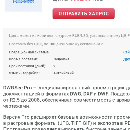
ОТПРАВИТЬ ЗАПРОС
Цена может измениться с курсом RUB/USD, установленному ЦБ Р
Поставка без НДС, по Лицензионному соглашению
Операционная система:
Сай
Форма поставки:
Лицензия
Дру
Срок поставки (дней):
2
Язык интерфейса:
Английский
DWGSee Pro
– специализированный просмотрщик дл
документацией в форматах
DWG
,
DXF
и
DWF
. Поддер
от R2.5 до 2008, обеспечивая совместимость с ар
чертежами.
Версия Pro расширяет базовые возможности прос
в растровые форматы (JPG, TIFF, GIF) и
экспорта в P
Программа позволяет выполнять быстрые замеры д