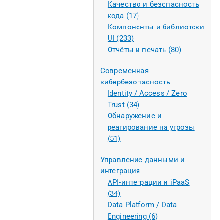
Качество и безопасность
кода (17)
Компоненты и библиотеки
UI (233)
Отчёты и печать (80)
Современная
кибербезопасность
Identity / Access / Zero
Trust (34)
Обнаружение и
реагирование на угрозы
(51)
Управление данными и
интеграция
API-интеграции и iPaaS
(34)
Data Platform / Data
Engineering (6)