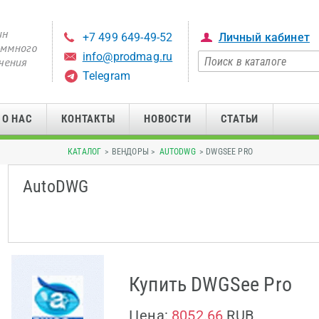
+7 499 649-49-52
Личный кабинет
info@prodmag.ru
Telegram
О НАС
КОНТАКТЫ
НОВОСТИ
СТАТЬИ
КАТАЛОГ
> ВЕНДОРЫ >
AUTODWG
> DWGSEE PRO
AutoDWG
Купить DWGSee Pro
Цена:
8052.66
RUB