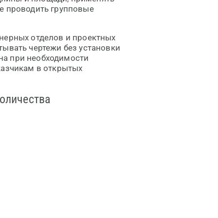
же проводить групповые
енерных отделов и проектных
тывать чертежи без установки
на при необходимости
казчикам в открытых
количества