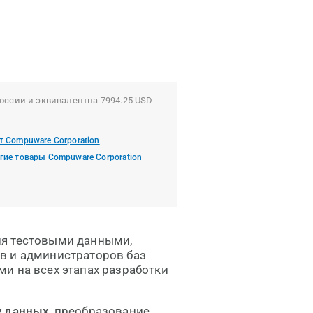
оссии и эквивалентна 7994.25 USD
т Compuware Corporation
гие товары Compuware Corporation
ия тестовыми данными,
в и администраторов баз
и на всех этапах разработки
у данных
, преобразование