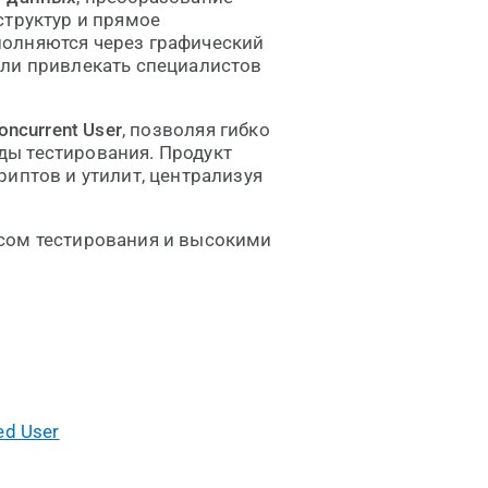
структур и прямое
полняются через графический
или привлекать специалистов
oncurrent User
, позволяя гибко
ы тестирования. Продукт
риптов и утилит, централизуя
сом тестирования и высокими
ed User