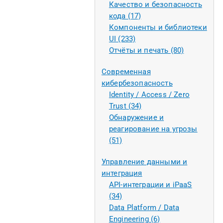
Качество и безопасность
кода (17)
Компоненты и библиотеки
UI (233)
Отчёты и печать (80)
Современная
кибербезопасность
Identity / Access / Zero
Trust (34)
Обнаружение и
реагирование на угрозы
(51)
Управление данными и
интеграция
API-интеграции и iPaaS
(34)
Data Platform / Data
Engineering (6)