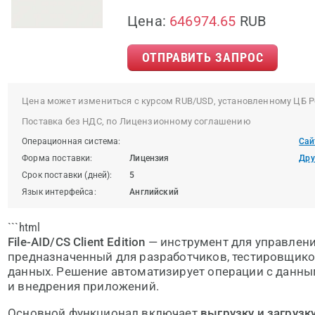
Цена:
646974.65
RUB
ОТПРАВИТЬ ЗАПРОС
Цена может измениться с курсом RUB/USD, установленному ЦБ Р
Поставка без НДС, по Лицензионному соглашению
Операционная система:
Сай
Форма поставки:
Лицензия
Дру
Срок поставки (дней):
5
Язык интерфейса:
Английский
```html
File-AID/CS Client Edition
— инструмент для управлен
предназначенный для разработчиков, тестировщико
данных. Решение автоматизирует операции с данным
и внедрения приложений.
Основной функционал включает
выгрузку и загрузк