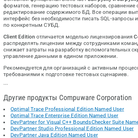
форматов, генерацию тестовых наборов, сравнение 
редактирование содержимого БД. Все операции вы
интерфейс без необходимости писать SQL-запросы 
по конкретным СУБД.
Client Edition
отличается моделью лицензирования
C
распределять лицензии между сотрудниками команд
снижает затраты на разработку вспомогательных ск
управление данными в едином приложении.
Рекомендуется для организаций с активным процес
требованиями к подготовке тестовых сценариев.
```
Другие продукты Compuware Corporation
Optimal Trace Professional Edition Named User
Optimal Trace Enterprise Edition Named User
DevPartner for Visual C++ BoundsChecker Suite Nam
DevPartner Studio Professional Edition Named User
DevPartner Java Edition Named User