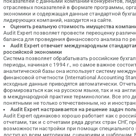
показателей с данными компаний-конкурентов, лиде
отраслевых показателей в формате программы, орг
экономики и содержащая данные стандартной бухга
лидирующих компаний, находится на сайте.
Оценить реальную стоимость имущества компан
Audit Expert позволяет провести переоценку различ
баланса для проведения финансового анализа по р
Audit Expert отвечает международным стандарта
российской экономики
Система позволяет обрабатывать российские бухгал
периоды, начиная с 1994 г., но самое важное состоит
аналитической базы она использует систему между
финансовой отчетности (International Accounting Stan
исходные данные приводятся автоматически. Отчеты
формироваться как на русском языке, так и на англ
в международной практике терминологии. Все это д
понятными не только отечественным, но и иностра
Audit Expert настраивается на решение задач пол
Audit Expert одинаково хорошо работает как с росс
отчетами, так и с отчетами ряда других стран СНГ, 
возможности настройки при помощи специального м
доступ ко всем методикам, сценариям и шаблонам.