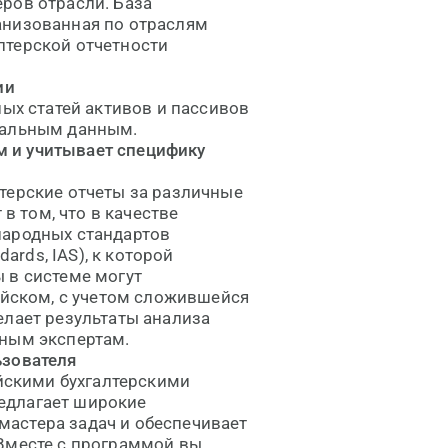
ров отрасли. База
анизованная по отраслям
лтерской отчетности
ии
ных статей активов и пассивов
еальным данным.
м и учитывает специфику
терские отчеты за различные
 в том, что в качестве
народных стандартов
dards, IAS), к которой
 в системе могут
ийском, с учетом сложившейся
елает результаты анализа
нным экспертам.
ьзователя
ийскими бухгалтерскими
предлагает широкие
астера задач и обеспечивает
 Вместе с программой вы