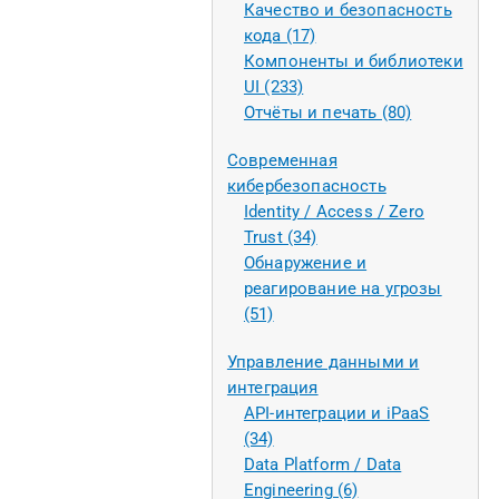
Качество и безопасность
кода (17)
Компоненты и библиотеки
UI (233)
Отчёты и печать (80)
Современная
кибербезопасность
Identity / Access / Zero
Trust (34)
Обнаружение и
реагирование на угрозы
(51)
Управление данными и
интеграция
API-интеграции и iPaaS
(34)
Data Platform / Data
Engineering (6)