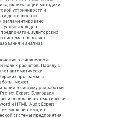
лиза, включающий методики
совой устойчивости и
сти деятельности
ых регламентировано
ктуальны как для
 предприятий, аудиторских
в система позволяет
азования и анализа
лючения о финансовом
и новых расчетов. Наряду с
ляет автоматически
ерских программ, а
работы, может
омпании в систему разработки
roject Expert. Благодаря
el и передачи автоматически
ord и HTML, Audit Expert
ическая система, и в
еской системы предприятия.