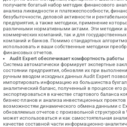
получаете богатый набор методик финансового ана
анализа ликвидности и платежеспособности, финан
безубыточности, деловой активности и рентабельно
предприятия, а также методики, применение котор
различными нормативными актами. Эти методики а
коммерческих компаний, так и для государственных
компаний и банков. Помимо стандартных алгоритмо
использовать и ваши собственные методики преобр
финансовых отчетов.
Audit Expert обеспечивает комфортность работы
Система автоматически формирует экспертные зак
состоянии предприятия, обновляя их при выполнени
ручным вводом исходных данных Audit Expert позво
импортировать информацию из большинства бухгалт
аналитический баланс, полученный в процессе его 
экспортироваться в качестве стартового баланса к
бизнес-планов и анализа инвестиционных проектов P
возможностям динамического обмена данными с Exc
обновляемых отчетов с произвольной структурой в W
может использоваться и как самостоятельная аналит
качестве составной части информационно-аналитич