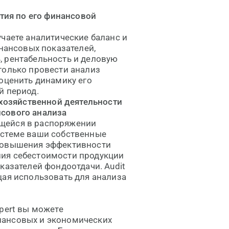
тия по его финансовой
чаете аналитические баланс и
инансовых показателей,
, рентабельность и деловую
только провести анализ
 оценить динамику его
й период.
хозяйственной деятельности
нсового анализа
щейся в распоряжении
истеме ваши собственные
 повышения эффективности
ния себестоимости продукции
казателей фондоотдачи. Audit
щая использовать для анализа
pert вы можете
нансовых и экономических