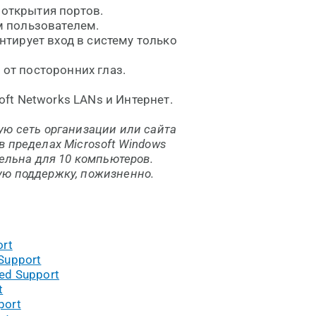
открытия портов.
м пользователем.
нтирует вход в систему только
от посторонних глаз.
ft Networks LANs и Интернет.
ую сеть организации или сайта
 пределах Microsoft Windows
ельна для 10 компьютеров.
ю поддержку, пожизненно.
ort
Support
ed Support
t
port