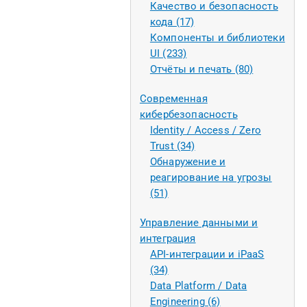
Качество и безопасность
кода (17)
Компоненты и библиотеки
UI (233)
Отчёты и печать (80)
Современная
кибербезопасность
Identity / Access / Zero
Trust (34)
Обнаружение и
реагирование на угрозы
(51)
Управление данными и
интеграция
API-интеграции и iPaaS
(34)
Data Platform / Data
Engineering (6)