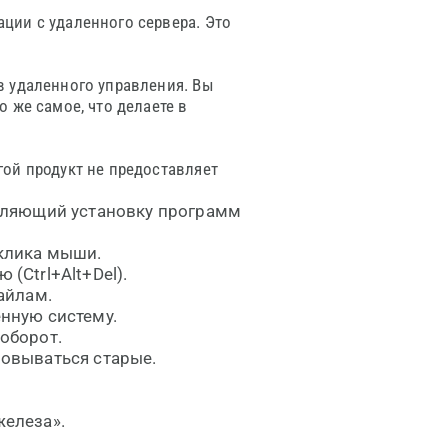
ции с удаленного сервера. Это
в удаленного управления. Вы
 же самое, что делаете в
ой продукт не предоставляет
воляющий установку программ
 клика мыши.
(Ctrl+Alt+Del).
айлам.
нную систему.
оборот.
новываться старые.
железа».