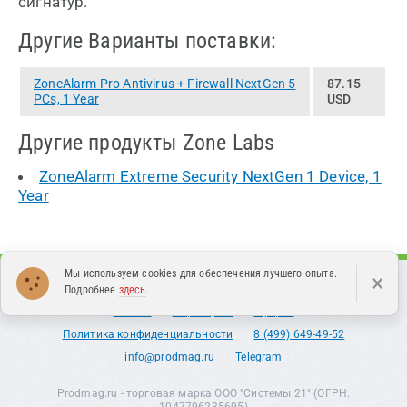
сигнатур.
Другие Варианты поставки:
ZoneAlarm Pro Antivirus + Firewall NextGen 5
87.15
PCs, 1 Year
USD
Другие продукты Zone Labs
ZoneAlarm Extreme Security NextGen 1 Device, 1
Year
Мы используем cookies для обеспечения лучшего опыта.
×
Каталог
Поддержка
О нас
Контакты
Новости
Подробнее
здесь
.
Статьи
Партнерам
Оферта
Политика конфиденциальности
8 (499) 649-49-52
info@prodmag.ru
Telegram
Prodmag.ru - торговая марка ООО "Системы 21" (ОГРН:
1047796235695)