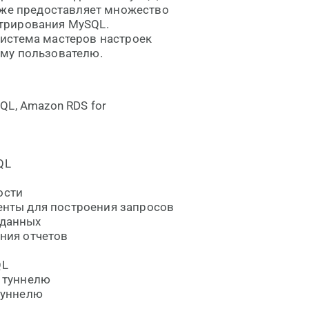
кже предоставляет множество
трирования MySQL.
истема мастеров настроек
ему пользователю.
QL, Amazon RDS for
QL
ости
енты для построения запросов
 данных
ния отчетов
QL
 туннелю
туннелю