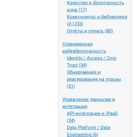
Качество и безопасность
кода (17)
Компоненты и библиотеки
UI (233)
Отчёты и печать (80)
Современная
кибербезопасность
Identity / Access / Zero
Trust (34)
Обнаружение и
реагирование на угрозы
(51)
Управление данными и
интеграция
API-интеграции и iPaaS
(34)
Data Platform / Data
Engineering (6)