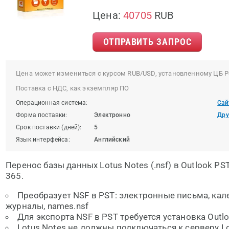
Цена:
40705
RUB
ОТПРАВИТЬ ЗАПРОС
Цена может измениться с курсом RUB/USD, установленному ЦБ Р
Поставка с НДС, как экземпляр ПО
Операционная система:
Сай
Форма поставки:
Электронно
Дру
Срок поставки (дней):
5
Язык интерфейса:
Английский
Перенос базы данных Lotus Notes (.nsf) в Outlook PST,
365.
Преобразует NSF в PST: электронные письма, кале
журналы, names.nsf
Для экспорта NSF в PST требуется установка Outlo
Lotus Notes не должны подключаться к серверу L