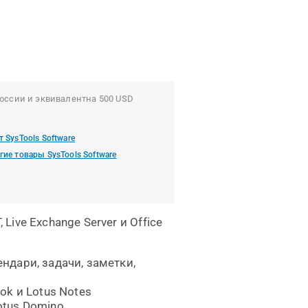
оссии и эквивалентна 500 USD
т SysTools Software
гие товары SysTools Software
 Live Exchange Server и Office
ндари, задачи, заметки,
ok и Lotus Notes
otus Domino