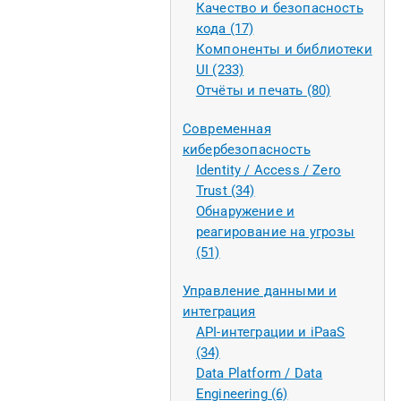
Качество и безопасность
кода (17)
Компоненты и библиотеки
UI (233)
Отчёты и печать (80)
Современная
кибербезопасность
Identity / Access / Zero
Trust (34)
Обнаружение и
реагирование на угрозы
(51)
Управление данными и
интеграция
API-интеграции и iPaaS
(34)
Data Platform / Data
Engineering (6)