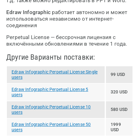
т.д. Также можно редактировать в PPT и Word.
Edraw Infographic
работает автономно и может
использоваться независимо от интернет-
соединения
Perpetual License — бессрочная лицензия с
включёнными обновлениями в течение 1 года.
Другие Варианты поставки:
Edraw Infographic Perpetual License Single
99 USD
users
Edraw Infographic Perpetual License 5
320 USD
users
Edraw Infographic Perpetual License 10
580 USD
users
Edraw Infographic Perpetual License 50
1999
users
USD