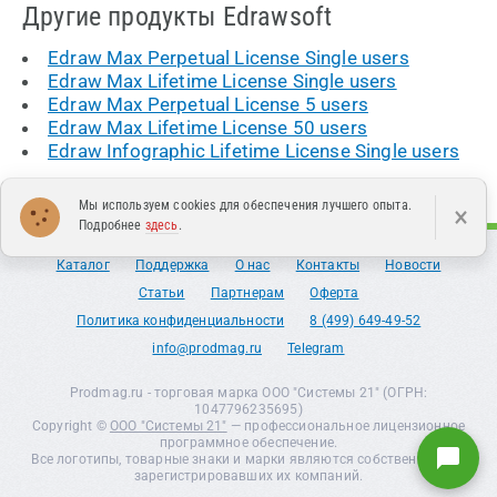
Другие продукты Edrawsoft
Edraw Max Perpetual License Single users
Edraw Max Lifetime License Single users
Edraw Max Perpetual License 5 users
Edraw Max Lifetime License 50 users
Edraw Infographic Lifetime License Single users
Мы используем cookies для обеспечения лучшего опыта.
×
Подробнее
здесь
.
Каталог
Поддержка
О нас
Контакты
Новости
Статьи
Партнерам
Оферта
Политика конфиденциальности
8 (499) 649-49-52
info@prodmag.ru
Telegram
Prodmag.ru - торговая марка ООО "Системы 21" (ОГРН:
1047796235695)
Copyright ©
ООО "Системы 21"
— профессиональное лицензионное
программное обеспечение.
Все логотипы, товарные знаки и марки являются собственностью
зарегистрировавших их компаний.