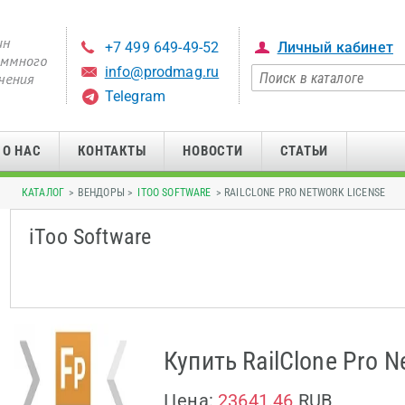
+7 499 649-49-52
Личный кабинет
info@prodmag.ru
Telegram
О НАС
КОНТАКТЫ
НОВОСТИ
СТАТЬИ
КАТАЛОГ
> ВЕНДОРЫ >
ITOO SOFTWARE
> RAILCLONE PRO NETWORK LICENSE
iToo Software
Купить RailClone Pro N
Цена:
23641.46
RUB