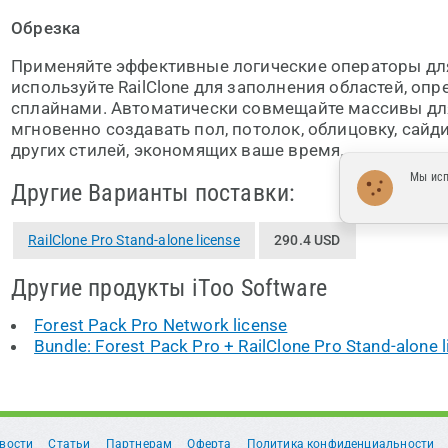
Обрезка
Применяйте эффективные логические операторы дл
используйте RailClone для заполнения областей, о
сплайнами. Автоматически совмещайте массивы для
мгновенно создавать пол, потолок, облицовку, сайд
других стилей, экономящих ваше время.
Мы исп
Другие Варианты поставки:
RailClone Pro Stand-alone license
290.4 USD
Другие продукты iToo Software
Forest Pack Pro Network license
Bundle: Forest Pack Pro + RailClone Pro Stand-alone 
вости
Статьи
Партнерам
Оферта
Политика конфиденциальности