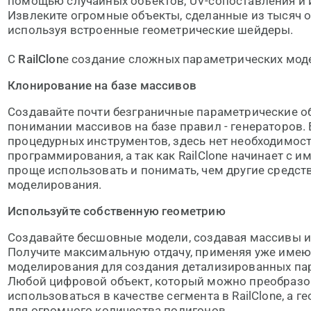
помощью случайных объектов, UV-сопоставления и 
Извлеките огромные объекты, сделанные из тысяч о
используя встроенные геометрические шейдеры.
С
RailClon
e создание сложных параметрических модел
Клонирование на базе массивов
Создавайте почти безграничные параметрические о
понимании массивов на базе правил - генераторов. 
процедурных инструментов, здесь нет необходимос
программирования, а так как RailClone начинает с и
проще использовать и понимать, чем другие средст
моделирования.
Используйте собственную геометрию
Создавайте бесшовные модели, создавая массивы и
Получите максимальную отдачу, применяя уже име
моделирования для создания детализированных па
Любой цифровой объект, который можно преобразов
использоваться в качестве сегмента в RailClone, а 
для огромного количества полигонов.