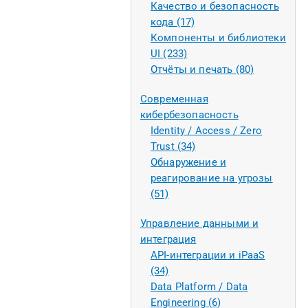
Качество и безопасность
кода (17)
Компоненты и библиотеки
UI (233)
Отчёты и печать (80)
Современная
кибербезопасность
Identity / Access / Zero
Trust (34)
Обнаружение и
реагирование на угрозы
(51)
Управление данными и
интеграция
API-интеграции и iPaaS
(34)
Data Platform / Data
Engineering (6)