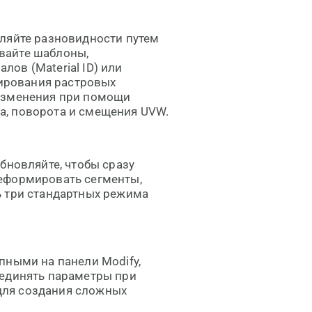
вляйте разновидности путем
вайте шаблоны,
ов (Material ID) или
нирования растровых
 изменения при помощи
а, поворота и смещения UVW.
бновляйте, чтобы сразу
еформировать сегменты,
ь три стандартных режима
пными на панели Modify,
ъединять параметры при
для создания сложных