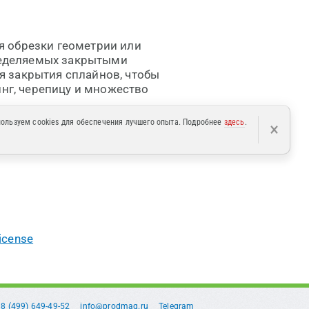
я обрезки геометрии или
пределяемых закрытыми
 закрытия сплайнов, чтобы
инг, черепицу и множество
ользуем cookies для обеспечения лучшего опыта. Подробнее
здесь
.
×
license
8 (499) 649-49-52
info@prodmag.ru
Telegram