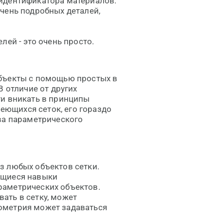
идентификатора материалов.
чень подробных деталей,
ей - это очень просто.
бъекты с помощью простых в
В отличие от других
ти вникать в принципы
меющихся сеток, его гораздо
ва параметрического
з любых объектов сетки.
ющиеся навыки
раметрических объектов.
ать в сетку, может
геометрия может задаваться