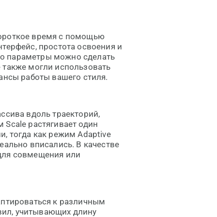
короткое время с помощью
нтерфейс, простота освоения и
 его параметры можно сделать
е также могли использовать
ансы работы вашего стиля.
ассива вдоль траекторий,
 Scale растягивает один
, тогда как режим Adaptive
еально вписались. В качестве
для совмещения или
аптироваться к различным
вил, учитывающих длину