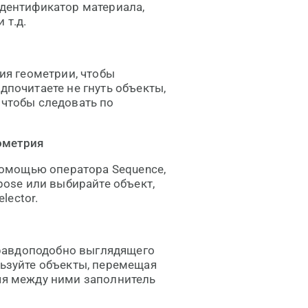
идентификатор материала,
 т.д.
я геометрии, чтобы
дпочитаете не гнуть объекты,
 чтобы следовать по
ометрия
омощью оператора Sequence,
ose или выбирайте объект,
lector.
равдоподобно выглядящего
льзуйте объекты, перемещая
ляя между ними заполнитель