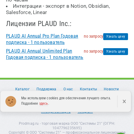
Интеграции - экспорт в Notion, Obsidian,
Salesforce, Linear
Лицензии PLAUD Inc.:
PLAUD AI Annual Pro Plan Годовая
по запросу
Узнать цену
подписка - 1 пользователь
PLAUD AI Annual Unlimited Plan
по запросу
Узнать цену
Годовая подписка - 1 пользователь
Каталог
Поддержка
О нас
Контакты
Новости
Статьи
Партнерам
Оферта
Мы используем cookies для обеспечения лучшего опыта.
×
Подробнее
здесь
.
Политика конфиденциальности
8 (499) 649-49-52
info@prodmag.ru
Telegram
Prodmag.ru - торговая марка ООО "Системы 21" (ОГРН:
1047796235695)
Copyright ©
ООО "Системы 21"
— профессиональное лицензионное