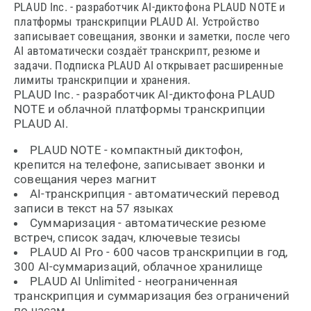
PLAUD Inc. - разработчик AI-диктофона PLAUD NOTE и
платформы транскрипции PLAUD AI. Устройство
записывает совещания, звонки и заметки, после чего
AI автоматически создаёт транскрипт, резюме и
задачи. Подписка PLAUD AI открывает расширенные
лимиты транскрипции и хранения.
PLAUD Inc. - разработчик AI-диктофона PLAUD
NOTE и облачной платформы транскрипции
PLAUD AI.
PLAUD NOTE - компактный диктофон,
крепится на телефоне, записывает звонки и
совещания через магнит
AI-транскрипция - автоматический перевод
записи в текст на 57 языках
Суммаризация - автоматические резюме
встреч, список задач, ключевые тезисы
PLAUD AI Pro - 600 часов транскрипции в год,
300 AI-суммаризаций, облачное хранилище
PLAUD AI Unlimited - неограниченная
транскрипция и суммаризация без ограничений
по часам