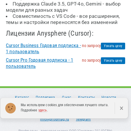
Поддержка Claude 3.5, GPT-4o, Gemini - выбор
модели для разных задач
Совместимость с VS Code - все расширения,
темы и настройки переносятся без изменений
Лицензии Anysphere (Cursor):
Cursor Business Годовая подписка -
по запросу
Узнать цену
1 пользователь
Cursor Pro Годовая подписка - 1
по запросу
Узнать цену
пользователь
Каталог
Поддержка
О нас
Контакты
Новости
Статьи
Партнерам
Оферта
Мы используем cookies для обеспечения лучшего опыта.
×
Подробнее
здесь
.
Политика конфиденциальности
8 (499) 649-49-52
info@prodmag.ru
Telegram