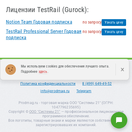
Лицензии TestRail (Gurock):
Notion Team Годовая подписка
по запросу
Узнать цену
TestRail Professional Server Годовая
по запросу
Узнать цену
подписка
Мы используем cookies для обеспечения лучшего опыта.
×
Каталог
Поддержка
О нас
Контакты
Новости
Подробнее
здесь
.
Статьи
Партнерам
Оферта
Политика конфиденциальности
8 (499) 649-49-52
info@prodmag.ru
Telegram
Prodmag.ru - торговая марка ООО "Системы 21" (ОГРН:
1047796235695)
Copyright ©
ООО "Системы 21"
— профессиональное лицензионное
программное обеспечение.
Все логотипы, товарные знаки и марки являются собственностью
зарегистрировавших их компаний.