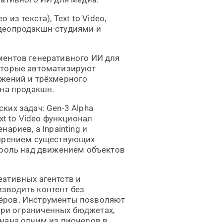
 из текста), Text to Video,
видеопродакшн-студиями и
ментов генеративного ИИ для
оторые автоматизируют
ажений и трёхмерного
 на продакшн.
ких задач: Gen-3 Alpha
xt to Video функционал
ариев, а Inpainting и
ширением существующих
троль над движением объектов
ативных агентств и
зводить контент без
ёров. Инструменты позволяют
ри ограниченных бюджетах,
нана одним из пионеров в