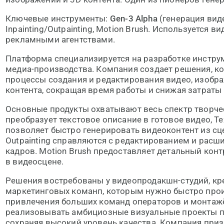
Ключевые инструменты:
Gen-3 Alpha
(генерация видео
Inpainting/Outpainting, Motion Brush. Используется 
рекламными агентствами.
Платформа специализируется на разработке инстру
медиа-производства. Компания создает решения, к
процессы создания и редактирования видео, изобр
контента, сокращая время работы и снижая затраты
Основные продукты охватывают весь спектр творчес
преобразует текстовое описание в готовое видео, Te
позволяет быстро генерировать видеоконтент из сцен
Outpainting справляются с редактированием и рас
кадров. Motion Brush предоставляет детальный кон
в видеосцене.
Решения востребованы у видеопродакшн-студий, кре
маркетинговых команп, которым нужно быстро прои
привлечения больших команд операторов и монтаж
реализовывать амбициозные визуальные проекты п
сохраняя высокий уровень качества. Компания приз