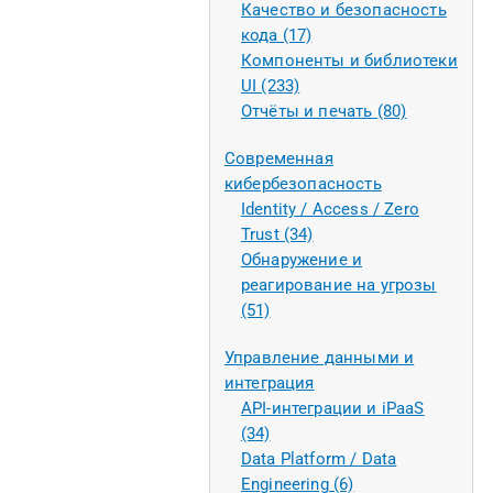
Качество и безопасность
кода (17)
Компоненты и библиотеки
UI (233)
Отчёты и печать (80)
Современная
кибербезопасность
Identity / Access / Zero
Trust (34)
Обнаружение и
реагирование на угрозы
(51)
Управление данными и
интеграция
API-интеграции и iPaaS
(34)
Data Platform / Data
Engineering (6)