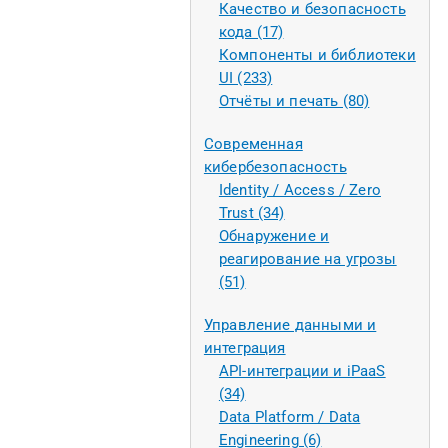
Качество и безопасность
кода (17)
Компоненты и библиотеки
UI (233)
Отчёты и печать (80)
Современная
кибербезопасность
Identity / Access / Zero
Trust (34)
Обнаружение и
реагирование на угрозы
(51)
Управление данными и
интеграция
API-интеграции и iPaaS
(34)
Data Platform / Data
Engineering (6)