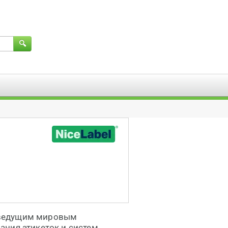
я ведущим мировым
ания этикеток и систем