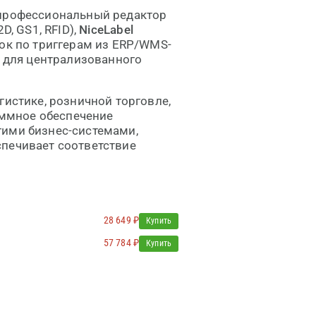
профессиональный редактор
D, GS1, RFID),
NiceLabel
ок по триггерам из ERP/WMS-
для централизованного
гистике, розничной торговле,
ммное обеспечение
ругими бизнес-системами,
спечивает соответствие
28 649 ₽
Купить
57 784 ₽
Купить