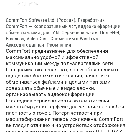
ЗАПРОС
CommFort Software Ltd. (Россия). Разработчик
CommFort — корпоративный чат, видеоконференции,
обмен файлами для LAN. Серверная часть: HomeNet,
Business, VideoConf. Совместим с Windows.
Аккредитованная IT-компания.
CommFort
предназначен для обеспечения
максимально удобной и эффективной
коммуникации между пользователями сети.
Программа включает чат, доску объявлений с
поддержкой комментирования, позволяет
обмениваться файлами и целыми папками,
совершать обычные и видео звонки,
организовывать видеоконференции.
Последняя версия клиента автоматически
масштабирует интерфейс для устройств с любой
плотностью точек. Потеря четкости при
масштабировании теперь исключена.
CommFort
выглядит отлично и на устройствах отображения
предыдущего поколения, и на новых
Ultra
HD
4
K