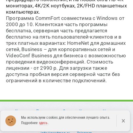
мониторах, 4
K
/2
K
ноутбуках, 2
K
/
FHD
планшетных
компьютерах.
Программа CommFort совместима с Windows от
2000 до 10. Клиентская часть программы
бесплатна, серверная часть предлагается
бесплатно на пять пользователей-клиентов и в
трех платных вариантах:
HomeNet
для домашних
сетей,
Business
– для корпоративных сетей и
VideoConf
Business
для бизнеса с возможностью
проведения видеоконференций. Стоимость
лицензии - от 2990 р. Для загрузки также
доступна пробная версия серверной части без
ограничений в количестве подключений.
Каталог
Поддержка
О нас
Контакты
Новости
Мы используем cookies для обеспечения лучшего опыта.
×
Статьи
Партнерам
Оферта
Подробнее
здесь
.
Политика конфиденциальности
8 (499) 649-49-52