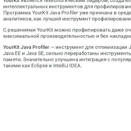
YourKit
является технологическим лидером, создат
интеллектуальных инструментов для профилировани
Программа
YourKit Java Profiler уже признана в сре
аналитиков, как лучший инструмент профилировани
С решениями YourKit можно профилировать даже о
максимальной производительностью и без накладны
YourKit Java Profiler
— инструмент для отпимизации 
Java EE и Java SE, сильно переработаны инструмен
памяти. Значительно улучшена интеграция с популя
такими как Eclipse и IntelliJ IDEA.