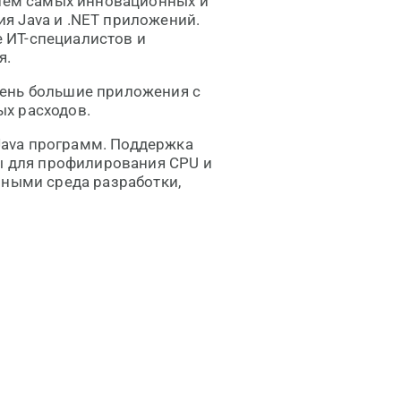
елем самых инновационных и
я Java и .NET приложений.
де ИТ-специалистов и
я.
чень большие приложения с
х расходов.
Java программ. Поддержка
ты для профилирования CPU и
рными среда разработки,