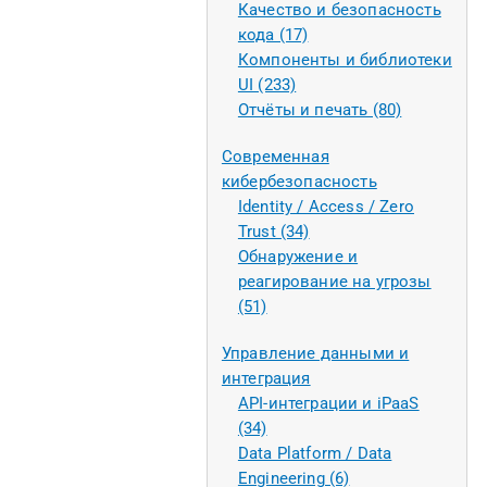
Качество и безопасность
кода (17)
Компоненты и библиотеки
UI (233)
Отчёты и печать (80)
Современная
кибербезопасность
Identity / Access / Zero
Trust (34)
Обнаружение и
реагирование на угрозы
(51)
Управление данными и
интеграция
API-интеграции и iPaaS
(34)
Data Platform / Data
Engineering (6)