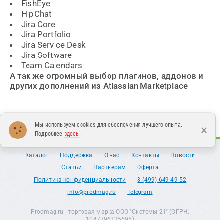
FishEye
HipChat
Jira Core
Jira Portfolio
Jira Service Desk
Jira Software
Team Calendars
А так же огромный выбор плагинов, аддонов и
других дополнений из Atlassian Marketplace
Мы используем cookies для обеспечения лучшего опыта.
×
Подробнее
здесь
.
Каталог
Поддержка
О нас
Контакты
Новости
Статьи
Партнерам
Оферта
Политика конфиденциальности
8 (499) 649-49-52
info@prodmag.ru
Telegram
Prodmag.ru - торговая марка ООО "Системы 21" (ОГРН:
1047796235695)