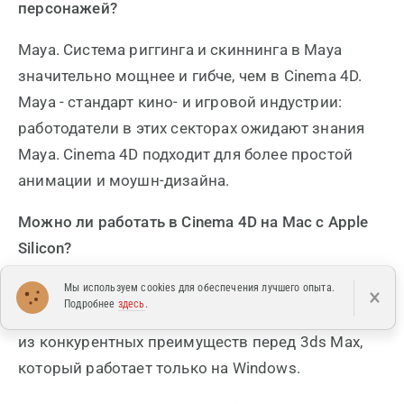
персонажей?
Maya. Система риггинга и скиннинга в Maya
значительно мощнее и гибче, чем в Cinema 4D.
Maya - стандарт кино- и игровой индустрии:
работодатели в этих секторах ожидают знания
Maya. Cinema 4D подходит для более простой
анимации и моушн-дизайна.
Можно ли работать в Cinema 4D на Mac с Apple
Silicon?
Да. Cinema 4D и Redshift нативно поддерживают
Мы используем cookies для обеспечения лучшего опыта.
×
Подробнее
здесь
.
Apple Silicon (M1-M4) через Metal API. Это одно
из конкурентных преимуществ перед 3ds Max,
который работает только на Windows.