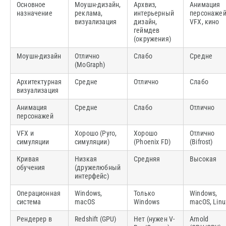
Основное
Моушн-дизайн,
Архвиз,
Анимация
назначение
реклама,
интерьерный
персонажей
визуализация
дизайн,
VFX, кино
геймдев
(окружения)
Моушн-дизайн
Отлично
Слабо
Средне
(MoGraph)
Архитектурная
Средне
Отлично
Слабо
визуализация
Анимация
Средне
Слабо
Отлично
персонажей
VFX и
Хорошо (Pyro,
Хорошо
Отлично
симуляции
симуляции)
(Phoenix FD)
(Bifrost)
Кривая
Низкая
Средняя
Высокая
обучения
(дружелюбный
интерфейс)
Операционная
Windows,
Только
Windows,
система
macOS
Windows
macOS, Linu
Рендерер в
Redshift (GPU)
Нет (нужен V-
Arnold