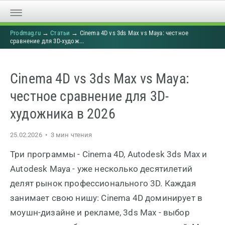
Prodmag.ru
→
Статьи
→
Cinema 4D vs 3ds Max vs Maya: честное
сравнение для 3D-худож...
Cinema 4D vs 3ds Max vs Maya:
честное сравнение для 3D-
художника в 2026
25.02.2026 • 3 мин чтения
Три программы - Cinema 4D, Autodesk 3ds Max и
Autodesk Maya - уже несколько десятилетий
делят рынок профессионального 3D. Каждая
занимает свою нишу: Cinema 4D доминирует в
моушн-дизайне и рекламе, 3ds Max - выбор