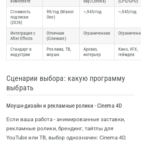
комплекте
Ray/Corona)
(CPU/GPU)
Стоимость
99/год (Maxon
~,945/год
~,945/год
подписки
One)
(2026)
Интеграция с
Отличная
Ограниченная
Ограниченн
After Effects
(Cineware)
Стандарт в
Реклама, ТВ,
Архвиз,
Кино, VFX,
индустрии
моушн
интерьер
геймдев
Сценарии выбора: какую программу
выбрать
Моушн-дизайн и рекламные ролики - Cinema 4D
Если ваша работа - анимированные заставки,
рекламные ролики, брендинг, тайтлы для
YouTube или ТВ, выбор однозначен: Cinema 4D.